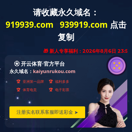
技术文章
当前位置：
主页
>
技术文章
>使用马弗炉有哪些安全技术需要注
意的
电话咨询
使用马弗炉有哪些安全技术需要注意的
更新时间：2020-10-16 点击次数：1877